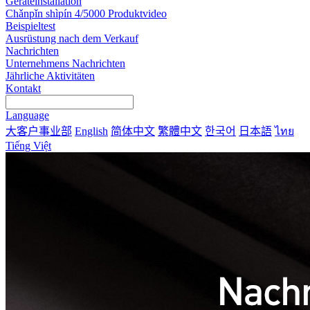
Geräteinstallation
Chǎnpǐn shìpín 4/5000 Produktvideo
Beispieltest
Ausrüstung nach dem Verkauf
Nachrichten
Unternehmens Nachrichten
Jährliche Aktivitäten
Kontakt
Language
大客户事业部
English
简体中文
繁體中文
한국어
日本語
ไทย
Tiếng Việt