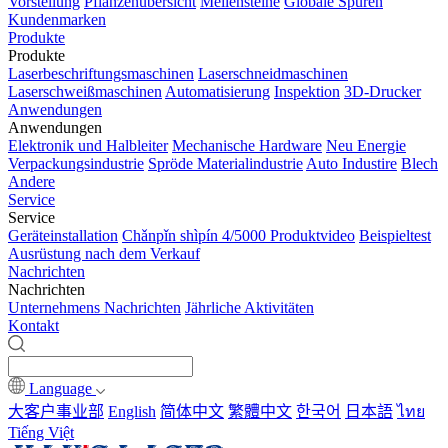
Vorstellung
Pflanzenübersicht
Meilensteine
Globale Spuren
Kundenmarken
Produkte
Produkte
Laserbeschriftungsmaschinen
Laserschneidmaschinen
Laserschweißmaschinen
Automatisierung
Inspektion
3D-Drucker
Anwendungen
Anwendungen
Elektronik und Halbleiter
Mechanische Hardware
Neu Energie
Verpackungsindustrie
Spröde Materialindustrie
Auto Industire
Blech
Andere
Service
Service
Geräteinstallation
Chǎnpǐn shìpín 4/5000 Produktvideo
Beispieltest
Ausrüstung nach dem Verkauf
Nachrichten
Nachrichten
Unternehmens Nachrichten
Jährliche Aktivitäten
Kontakt
Language
大客户事业部
English
简体中文
繁體中文
한국어
日本語
ไทย
Tiếng Việt