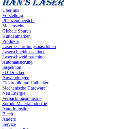
Über uns
Vorstellung
Pflanzenübersicht
Meilensteine
Globale Spuren
Kundenmarken
Produkte
Laserbeschriftungsmaschinen
Laserschneidmaschinen
Laserschweißmaschinen
Automatisierung
Inspektion
3D-Drucker
Anwendungen
Elektronik und Halbleiter
Mechanische Hardware
Neu Energie
Verpackungsindustrie
Spröde Materialindustrie
Auto Industire
Blech
Andere
Service