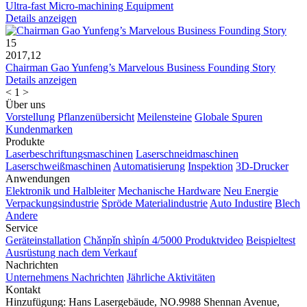
Ultra-fast Micro-machining Equipment
Details anzeigen
15
2017,12
Chairman Gao Yunfeng’s Marvelous Business Founding Story
Details anzeigen
<
1
>
Über uns
Vorstellung
Pflanzenübersicht
Meilensteine
Globale Spuren
Kundenmarken
Produkte
Laserbeschriftungsmaschinen
Laserschneidmaschinen
Laserschweißmaschinen
Automatisierung
Inspektion
3D-Drucker
Anwendungen
Elektronik und Halbleiter
Mechanische Hardware
Neu Energie
Verpackungsindustrie
Spröde Materialindustrie
Auto Industire
Blech
Andere
Service
Geräteinstallation
Chǎnpǐn shìpín 4/5000 Produktvideo
Beispieltest
Ausrüstung nach dem Verkauf
Nachrichten
Unternehmens Nachrichten
Jährliche Aktivitäten
Kontakt
Hinzufügung: Hans Lasergebäude, NO.9988 Shennan Avenue,