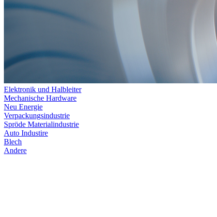
Elektronik und Halbleiter
Mechanische Hardware
Neu Energie
Verpackungsindustrie
Spröde Materialindustrie
Auto Industire
Blech
Andere