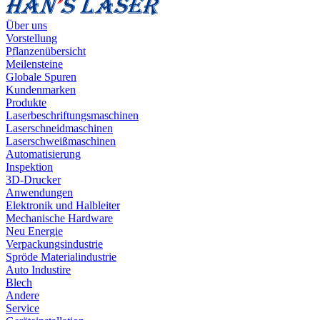
Über uns
Vorstellung
Pflanzenübersicht
Meilensteine
Globale Spuren
Kundenmarken
Produkte
Laserbeschriftungsmaschinen
Laserschneidmaschinen
Laserschweißmaschinen
Automatisierung
Inspektion
3D-Drucker
Anwendungen
Elektronik und Halbleiter
Mechanische Hardware
Neu Energie
Verpackungsindustrie
Spröde Materialindustrie
Auto Industire
Blech
Andere
Service