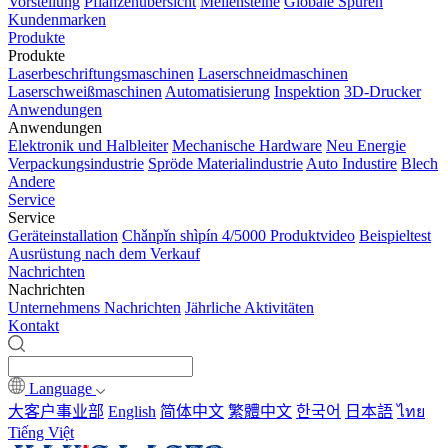
Vorstellung
Pflanzenübersicht
Meilensteine
Globale Spuren
Kundenmarken
Produkte
Produkte
Laserbeschriftungsmaschinen
Laserschneidmaschinen
Laserschweißmaschinen
Automatisierung
Inspektion
3D-Drucker
Anwendungen
Anwendungen
Elektronik und Halbleiter
Mechanische Hardware
Neu Energie
Verpackungsindustrie
Spröde Materialindustrie
Auto Industire
Blech
Andere
Service
Service
Geräteinstallation
Chǎnpǐn shìpín 4/5000 Produktvideo
Beispieltest
Ausrüstung nach dem Verkauf
Nachrichten
Nachrichten
Unternehmens Nachrichten
Jährliche Aktivitäten
Kontakt
Language
大客户事业部
English
简体中文
繁體中文
한국어
日本語
ไทย
Tiếng Việt