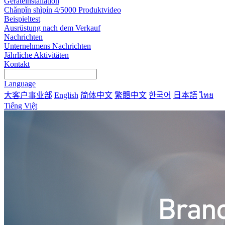
Geräteinstallation
Chǎnpǐn shìpín 4/5000 Produktvideo
Beispieltest
Ausrüstung nach dem Verkauf
Nachrichten
Unternehmens Nachrichten
Jährliche Aktivitäten
Kontakt
Language
大客户事业部
English
简体中文
繁體中文
한국어
日本語
ไทย
Tiếng Việt