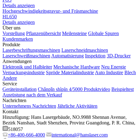
Details anzeigen
Hochgeschwindigkeitsgravur- und Fräsmaschine
HL650
Details anzeigen
Über uns
Vorstellung
Pflanzenübersicht
Meilensteine
Globale Spuren
Kundenmarken
Produkte
Laserbeschriftungsmaschinen
Laserschneidmaschinen
Laserschweißmaschinen
Automatisierung
Inspektion
3D-Drucker
Anwendungen
Elektronik und Halbleiter
Mechanische Hardware
Neu Energie
Verpackungsindustrie
Spröde Materialindustrie
Auto Industire
Blech
Andere
Service
Geräteinstallation
Chǎnpǐn shìpín 4/5000 Produktvideo
Beispieltest
Ausrüstung nach dem Verkauf
Nachrichten
Unternehmens Nachrichten
Jährliche Aktivitäten
Kontakt
Hinzufügung: Hans Lasergebäude, NO.9988 Shennan Avenue,
Bezirk Nanshan, Stadt Shenzhen, Provinz Guangdong, P. R. China,
518057
+86-400-666-4000
international@hanslaser.com