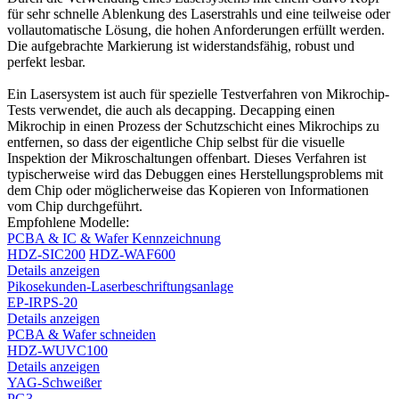
für sehr schnelle Ablenkung des Laserstrahls und eine teilweise oder
vollautomatische Lösung, die hohen Anforderungen erfüllt werden.
Die aufgebrachte Markierung ist widerstandsfähig, robust und
perfekt lesbar.
Ein Lasersystem ist auch für spezielle Testverfahren von Mikrochip-
Tests verwendet, die auch als decapping. Decapping einen
Mikrochip in einen Prozess der Schutzschicht eines Mikrochips zu
entfernen, so dass der eigentliche Chip selbst für die visuelle
Inspektion der Mikroschaltungen offenbart. Dieses Verfahren ist
typischerweise wird das Debuggen eines Herstellungsproblems mit
dem Chip oder möglicherweise das Kopieren von Informationen
vom Chip durchgeführt.
Empfohlene Modelle:
PCBA & IC & Wafer Kennzeichnung
HDZ-SIC200
HDZ-WAF600
Details anzeigen
Pikosekunden-Laserbeschriftungsanlage
EP-IRPS-20
Details anzeigen
PCBA & Wafer schneiden
HDZ-WUVC100
Details anzeigen
YAG-Schweißer
PG3