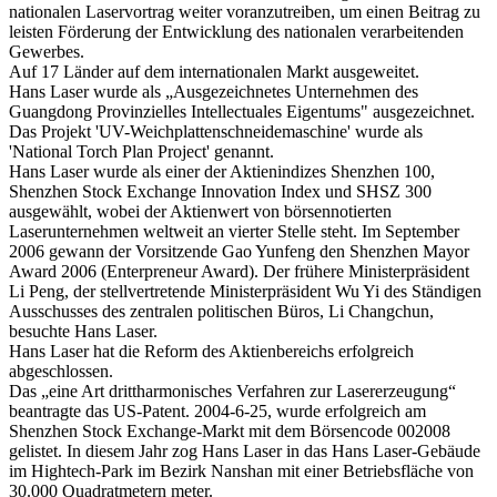
nationalen Laservortrag weiter voranzutreiben, um einen Beitrag zu
leisten Förderung der Entwicklung des nationalen verarbeitenden
Gewerbes.
Auf 17 Länder auf dem internationalen Markt ausgeweitet.
Hans Laser wurde als „Ausgezeichnetes Unternehmen des
Guangdong Provinzielles Intellectuales Eigentums" ausgezeichnet.
Das Projekt 'UV-Weichplattenschneidemaschine' wurde als
'National Torch Plan Project' genannt.
Hans Laser wurde als einer der Aktienindizes Shenzhen 100,
Shenzhen Stock Exchange Innovation Index und SHSZ 300
ausgewählt, wobei der Aktienwert von börsennotierten
Laserunternehmen weltweit an vierter Stelle steht. Im September
2006 gewann der Vorsitzende Gao Yunfeng den Shenzhen Mayor
Award 2006 (Enterpreneur Award). Der frühere Ministerpräsident
Li Peng, der stellvertretende Ministerpräsident Wu Yi des Ständigen
Ausschusses des zentralen politischen Büros, Li Changchun,
besuchte Hans Laser.
Hans Laser hat die Reform des Aktienbereichs erfolgreich
abgeschlossen.
Das „eine Art drittharmonisches Verfahren zur Lasererzeugung“
beantragte das US-Patent. 2004-6-25, wurde erfolgreich am
Shenzhen Stock Exchange-Markt mit dem Börsencode 002008
gelistet. In diesem Jahr zog Hans Laser in das Hans Laser-Gebäude
im Hightech-Park im Bezirk Nanshan mit einer Betriebsfläche von
30.000 Quadratmetern meter.