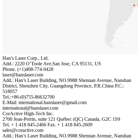
Han’s Laser Corp., Ltd.
Add.: 2220 O’Toole Ave,San Jose, CA 95131, US
Phone. (+1)408-774-9428
laser@hanslaser.com
Add.: Han’s Laser Building, NO.9988 Shennan Avenue, Nanshan
District, Shenzhen City, Guangdong Province, P.R.China P.C.:
518057
Tel.:+86-(0)755-86632700
E-Mail: international.hanslaser@gmail.com
international@hanslaser.com
CorActive High-Tech Inc.
2700 Jean-Perrin, suite 121 Québec (QC) Canada, G2C 1S9
Tel. + 1 418 845-2466 Fax. + 1 418 845-2609
sales@coractive.com
Add.: Han’s Laser Building, NO.9988 Shennan Avenue, Nanshan