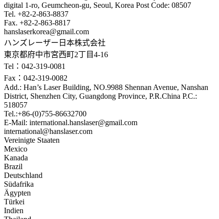
digital 1-ro, Geumcheon-gu, Seoul, Korea Post Code: 08507
Tel. +82-2-863-8837
Fax. +82-2-863-8817
hanslaserkorea@gmail.com
ハンズレーザー日本株式会社
東京都府中市宮西町2丁目4-16
Tel：042-319-0081
Fax：042-319-0082
Add.: Han’s Laser Building, NO.9988 Shennan Avenue, Nanshan
District, Shenzhen City, Guangdong Province, P.R.China P.C.:
518057
Tel.:+86-(0)755-86632700
E-Mail: international.hanslaser@gmail.com
international@hanslaser.com
Vereinigte Staaten
Mexico
Kanada
Brazil
Deutschland
Südafrika
Ägypten
Türkei
Indien