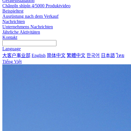
Geräteinstallation
Chǎnpǐn shìpín 4/5000 Produktvideo
Beispieltest
Ausrüstung nach dem Verkauf
Nachrichten
Unternehmens Nachrichten
Jährliche Aktivitäten
Kontakt
Language
大客户事业部
English
简体中文
繁體中文
한국어
日本語
ไทย
Tiếng Việt