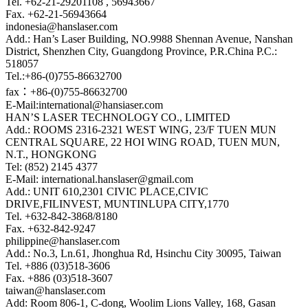
Tel. +62-21-29201108 , 56943667
Fax. +62-21-56943664
indonesia@hanslaser.com
Add.: Han’s Laser Building, NO.9988 Shennan Avenue, Nanshan
District, Shenzhen City, Guangdong Province, P.R.China P.C.:
518057
Tel.:+86-(0)755-86632700
fax：+86-(0)755-86632700
E-Mail:international@hansiaser.com
HAN’S LASER TECHNOLOGY CO., LIMITED
Add.: ROOMS 2316-2321 WEST WING, 23/F TUEN MUN
CENTRAL SQUARE, 22 HOI WING ROAD, TUEN MUN,
N.T., HONGKONG
Tel: (852) 2145 4377
E-Mail: international.hanslaser@gmail.com
Add.: UNIT 610,2301 CIVIC PLACE,CIVIC
DRIVE,FILINVEST, MUNTINLUPA CITY,1770
Tel. +632-842-3868/8180
Fax. +632-842-9247
philippine@hanslaser.com
Add.: No.3, Ln.61, Jhonghua Rd, Hsinchu City 30095, Taiwan
Tel. +886 (03)518-3606
Fax. +886 (03)518-3607
taiwan@hanslaser.com
Add: Room 806-1, C-dong, Woolim Lions Valley, 168, Gasan