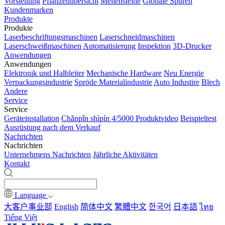
Vorstellung
Pflanzenübersicht
Meilensteine
Globale Spuren
Kundenmarken
Produkte
Produkte
Laserbeschriftungsmaschinen
Laserschneidmaschinen
Laserschweißmaschinen
Automatisierung
Inspektion
3D-Drucker
Anwendungen
Anwendungen
Elektronik und Halbleiter
Mechanische Hardware
Neu Energie
Verpackungsindustrie
Spröde Materialindustrie
Auto Industire
Blech
Andere
Service
Service
Geräteinstallation
Chǎnpǐn shìpín 4/5000 Produktvideo
Beispieltest
Ausrüstung nach dem Verkauf
Nachrichten
Nachrichten
Unternehmens Nachrichten
Jährliche Aktivitäten
Kontakt
Language
大客户事业部
English
简体中文
繁體中文
한국어
日本語
ไทย
Tiếng Việt