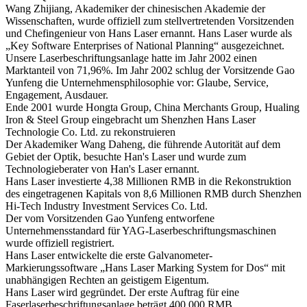
Wang Zhijiang, Akademiker der chinesischen Akademie der
Wissenschaften, wurde offiziell zum stellvertretenden Vorsitzenden
und Chefingenieur von Hans Laser ernannt. Hans Laser wurde als
„Key Software Enterprises of National Planning“ ausgezeichnet.
Unsere Laserbeschriftungsanlage hatte im Jahr 2002 einen
Marktanteil von 71,96%. Im Jahr 2002 schlug der Vorsitzende Gao
Yunfeng die Unternehmensphilosophie vor: Glaube, Service,
Engagement, Ausdauer.
Ende 2001 wurde Hongta Group, China Merchants Group, Hualing
Iron & Steel Group eingebracht um Shenzhen Hans Laser
Technologie Co. Ltd. zu rekonstruieren
Der Akademiker Wang Daheng, die führende Autorität auf dem
Gebiet der Optik, besuchte Han's Laser und wurde zum
Technologieberater von Han's Laser ernannt.
Hans Laser investierte 4,38 Millionen RMB in die Rekonstruktion
des eingetragenen Kapitals von 8,6 Millionen RMB durch Shenzhen
Hi-Tech Industry Investment Services Co. Ltd.
Der vom Vorsitzenden Gao Yunfeng entworfene
Unternehmensstandard für YAG-Laserbeschriftungsmaschinen
wurde offiziell registriert.
Hans Laser entwickelte die erste Galvanometer-
Markierungssoftware „Hans Laser Marking System for Dos“ mit
unabhängigen Rechten an geistigem Eigentum.
Hans Laser wird gegründet. Der erste Auftrag für eine
Faserlaserbeschriftungsanlage beträgt 400.000 RMB.