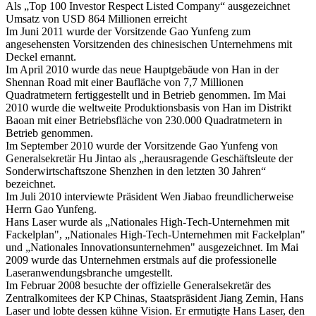
Als „Top 100 Investor Respect Listed Company“ ausgezeichnet
Umsatz von USD 864 Millionen erreicht
Im Juni 2011 wurde der Vorsitzende Gao Yunfeng zum
angesehensten Vorsitzenden des chinesischen Unternehmens mit
Deckel ernannt.
Im April 2010 wurde das neue Hauptgebäude von Han in der
Shennan Road mit einer Baufläche von 7,7 Millionen
Quadratmetern fertiggestellt und in Betrieb genommen. Im Mai
2010 wurde die weltweite Produktionsbasis von Han im Distrikt
Baoan mit einer Betriebsfläche von 230.000 Quadratmetern in
Betrieb genommen.
Im September 2010 wurde der Vorsitzende Gao Yunfeng von
Generalsekretär Hu Jintao als „herausragende Geschäftsleute der
Sonderwirtschaftszone Shenzhen in den letzten 30 Jahren“
bezeichnet.
Im Juli 2010 interviewte Präsident Wen Jiabao freundlicherweise
Herrn Gao Yunfeng.
Hans Laser wurde als „Nationales High-Tech-Unternehmen mit
Fackelplan", „Nationales High-Tech-Unternehmen mit Fackelplan"
und „Nationales Innovationsunternehmen" ausgezeichnet. Im Mai
2009 wurde das Unternehmen erstmals auf die professionelle
Laseranwendungsbranche umgestellt.
Im Februar 2008 besuchte der offizielle Generalsekretär des
Zentralkomitees der KP Chinas, Staatspräsident Jiang Zemin, Hans
Laser und lobte dessen kühne Vision. Er ermutigte Hans Laser, den