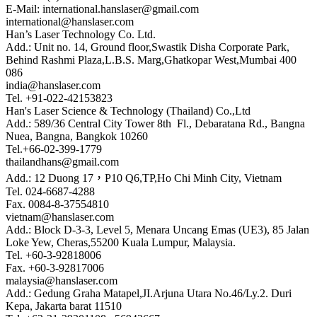
E-Mail: international.hanslaser@gmail.com
international@hanslaser.com
Han’s Laser Technology Co. Ltd.
Add.: Unit no. 14, Ground floor,Swastik Disha Corporate Park,
Behind Rashmi Plaza,L.B.S. Marg,Ghatkopar West,Mumbai 400
086
india@hanslaser.com
Tel. +91-022-42153823
Han's Laser Science & Technology (Thailand) Co.,Ltd
Add.: 589/36 Central City Tower 8th Fl., Debaratana Rd., Bangna
Nuea, Bangna, Bangkok 10260
Tel.+66-02-399-1779
thailandhans@gmail.com
Add.: 12 Duong 17，P10 Q6,TP,Ho Chi Minh City, Vietnam
Tel. 024-6687-4288
Fax. 0084-8-37554810
vietnam@hanslaser.com
Add.: Block D-3-3, Level 5, Menara Uncang Emas (UE3), 85 Jalan
Loke Yew, Cheras,55200 Kuala Lumpur, Malaysia.
Tel. +60-3-92818006
Fax. +60-3-92817006
malaysia@hanslaser.com
Add.: Gedung Graha Matapel,JI.Arjuna Utara No.46/Ly.2. Duri
Kepa, Jakarta barat 11510