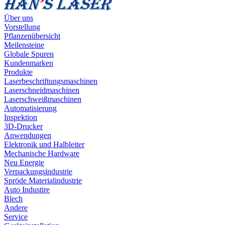
Über uns
Vorstellung
Pflanzenübersicht
Meilensteine
Globale Spuren
Kundenmarken
Produkte
Laserbeschriftungsmaschinen
Laserschneidmaschinen
Laserschweißmaschinen
Automatisierung
Inspektion
3D-Drucker
Anwendungen
Elektronik und Halbleiter
Mechanische Hardware
Neu Energie
Verpackungsindustrie
Spröde Materialindustrie
Auto Industire
Blech
Andere
Service