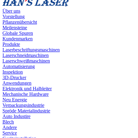
Über uns
Vorstellung
Pflanzenübersicht
Meilensteine
Globale Spuren
Kundenmarken
Produkte
Laserbeschriftungsmaschinen
Laserschneidmaschinen
Laserschweißmaschinen
Automatisierung
Inspektion
3D-Drucker
Anwendungen
Elektronik und Halbleiter
Mechanische Hardware
Neu Energie
Verpackungsindustrie
Spröde Materialindustrie
Auto Industire
Blech
Andere
Service