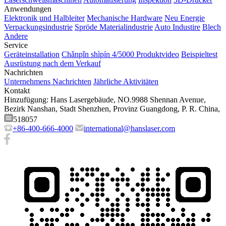
Anwendungen
Elektronik und Halbleiter
Mechanische Hardware
Neu Energie
Verpackungsindustrie
Spröde Materialindustrie
Auto Industire
Blech
Andere
Service
Geräteinstallation
Chǎnpǐn shìpín 4/5000 Produktvideo
Beispieltest
Ausrüstung nach dem Verkauf
Nachrichten
Unternehmens Nachrichten
Jährliche Aktivitäten
Kontakt
Hinzufügung: Hans Lasergebäude, NO.9988 Shennan Avenue,
Bezirk Nanshan, Stadt Shenzhen, Provinz Guangdong, P. R. China,
518057
+86-400-666-4000
international@hanslaser.com