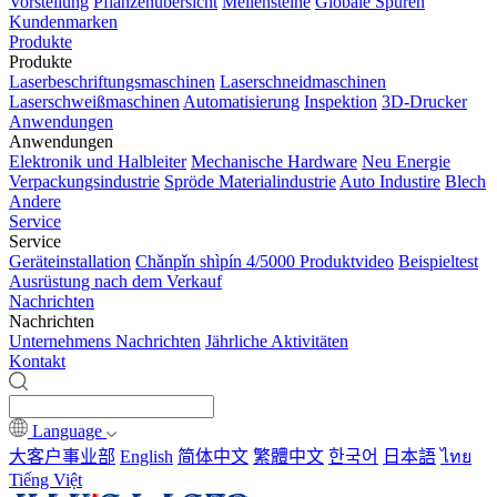
Vorstellung
Pflanzenübersicht
Meilensteine
Globale Spuren
Kundenmarken
Produkte
Produkte
Laserbeschriftungsmaschinen
Laserschneidmaschinen
Laserschweißmaschinen
Automatisierung
Inspektion
3D-Drucker
Anwendungen
Anwendungen
Elektronik und Halbleiter
Mechanische Hardware
Neu Energie
Verpackungsindustrie
Spröde Materialindustrie
Auto Industire
Blech
Andere
Service
Service
Geräteinstallation
Chǎnpǐn shìpín 4/5000 Produktvideo
Beispieltest
Ausrüstung nach dem Verkauf
Nachrichten
Nachrichten
Unternehmens Nachrichten
Jährliche Aktivitäten
Kontakt
Language
大客户事业部
English
简体中文
繁體中文
한국어
日本語
ไทย
Tiếng Việt