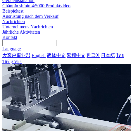
Geräteinstallation
Chǎnpǐn shìpín 4/5000 Produktvideo
Beispieltest
Ausrüstung nach dem Verkauf
Nachrichten
Unternehmens Nachrichten
Jährliche Aktivitäten
Kontakt
Language
大客户事业部
English
简体中文
繁體中文
한국어
日本語
ไทย
Tiếng Việt