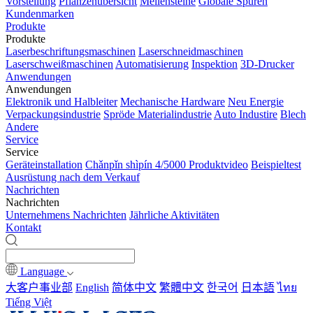
Vorstellung
Pflanzenübersicht
Meilensteine
Globale Spuren
Kundenmarken
Produkte
Produkte
Laserbeschriftungsmaschinen
Laserschneidmaschinen
Laserschweißmaschinen
Automatisierung
Inspektion
3D-Drucker
Anwendungen
Anwendungen
Elektronik und Halbleiter
Mechanische Hardware
Neu Energie
Verpackungsindustrie
Spröde Materialindustrie
Auto Industire
Blech
Andere
Service
Service
Geräteinstallation
Chǎnpǐn shìpín 4/5000 Produktvideo
Beispieltest
Ausrüstung nach dem Verkauf
Nachrichten
Nachrichten
Unternehmens Nachrichten
Jährliche Aktivitäten
Kontakt
Language
大客户事业部
English
简体中文
繁體中文
한국어
日本語
ไทย
Tiếng Việt