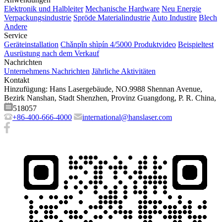
Elektronik und Halbleiter
Mechanische Hardware
Neu Energie
Verpackungsindustrie
Spröde Materialindustrie
Auto Industire
Blech
Andere
Service
Geräteinstallation
Chǎnpǐn shìpín 4/5000 Produktvideo
Beispieltest
Ausrüstung nach dem Verkauf
Nachrichten
Unternehmens Nachrichten
Jährliche Aktivitäten
Kontakt
Hinzufügung: Hans Lasergebäude, NO.9988 Shennan Avenue,
Bezirk Nanshan, Stadt Shenzhen, Provinz Guangdong, P. R. China,
518057
+86-400-666-4000
international@hanslaser.com