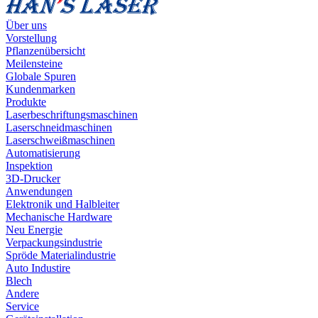
Über uns
Vorstellung
Pflanzenübersicht
Meilensteine
Globale Spuren
Kundenmarken
Produkte
Laserbeschriftungsmaschinen
Laserschneidmaschinen
Laserschweißmaschinen
Automatisierung
Inspektion
3D-Drucker
Anwendungen
Elektronik und Halbleiter
Mechanische Hardware
Neu Energie
Verpackungsindustrie
Spröde Materialindustrie
Auto Industire
Blech
Andere
Service