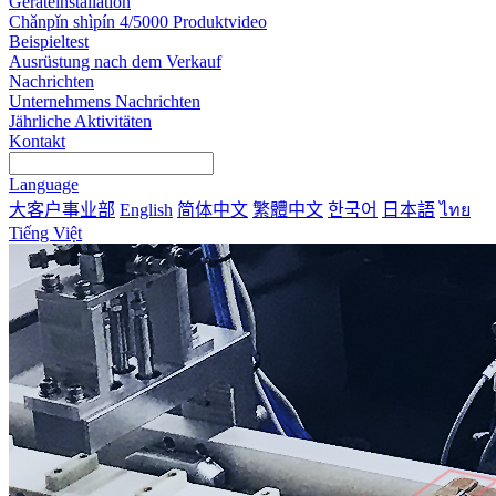
Geräteinstallation
Chǎnpǐn shìpín 4/5000 Produktvideo
Beispieltest
Ausrüstung nach dem Verkauf
Nachrichten
Unternehmens Nachrichten
Jährliche Aktivitäten
Kontakt
Language
大客户事业部
English
简体中文
繁體中文
한국어
日本語
ไทย
Tiếng Việt