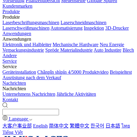
Vorstellung
Pflanzenübersicht
Meilensteine
Globale Spuren
Kundenmarken
Produkte
Produkte
Laserbeschriftungsmaschinen
Laserschneidmaschinen
Laserschweißmaschinen
Automatisierung
Inspektion
3D-Drucker
Anwendungen
Anwendungen
Elektronik und Halbleiter
Mechanische Hardware
Neu Energie
Verpackungsindustrie
Spröde Materialindustrie
Auto Industire
Blech
Andere
Service
Service
Geräteinstallation
Chǎnpǐn shìpín 4/5000 Produktvideo
Beispieltest
Ausrüstung nach dem Verkauf
Nachrichten
Nachrichten
Unternehmens Nachrichten
Jährliche Aktivitäten
Kontakt
Language
大客户事业部
English
简体中文
繁體中文
한국어
日本語
ไทย
Tiếng Việt