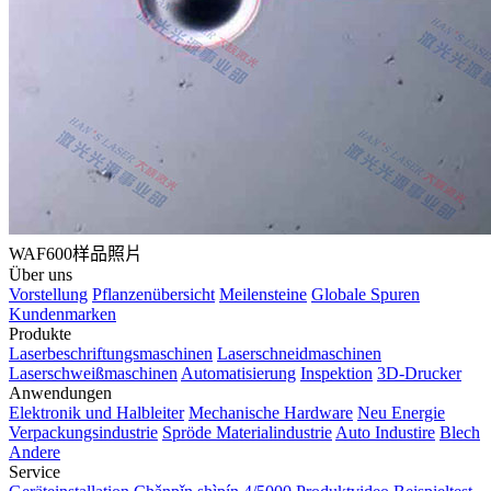
WAF600样品照片
Über uns
Vorstellung
Pflanzenübersicht
Meilensteine
Globale Spuren
Kundenmarken
Produkte
Laserbeschriftungsmaschinen
Laserschneidmaschinen
Laserschweißmaschinen
Automatisierung
Inspektion
3D-Drucker
Anwendungen
Elektronik und Halbleiter
Mechanische Hardware
Neu Energie
Verpackungsindustrie
Spröde Materialindustrie
Auto Industire
Blech
Andere
Service