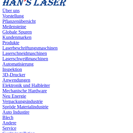
Über uns
Vorstellung
Pflanzenübersicht
Meilensteine
Globale Spuren
Kundenmarken
Produkte
Laserbeschriftungsmaschinen
Laserschneidmaschinen
Laserschweißmaschinen
Automatisierung
Inspektion
3D-Drucker
Anwendungen
Elektronik und Halbleiter
Mechanische Hardware
Neu Energie
Verpackungsindustrie
Spröde Materialindustrie
Auto Industire
Blech
Andere
Service