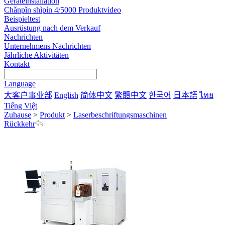
Geräteinstallation
Chǎnpǐn shìpín 4/5000 Produktvideo
Beispieltest
Ausrüstung nach dem Verkauf
Nachrichten
Unternehmens Nachrichten
Jährliche Aktivitäten
Kontakt
Language
大客户事业部
English
简体中文
繁體中文
한국어
日本語
ไทย
Tiếng Việt
Zuhause
>
Produkt
>
Laserbeschriftungsmaschinen
Rückkehr